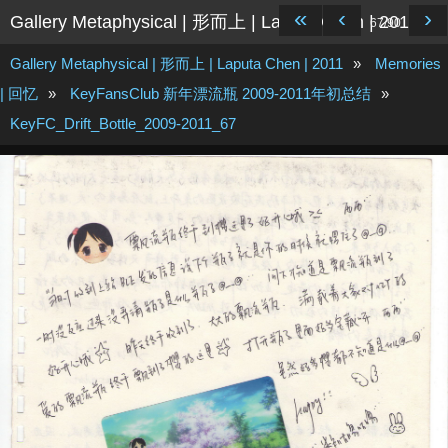
«
‹
›
Gallery Metaphysical | 形而上 | Laputa Chen | 2011
67/90
Gallery Metaphysical | 形而上 | Laputa Chen | 2011
»
Memories
| 回忆
»
KeyFansClub 新年漂流瓶 2009-2011年初总结
»
KeyFC_Drift_Bottle_2009-2011_67