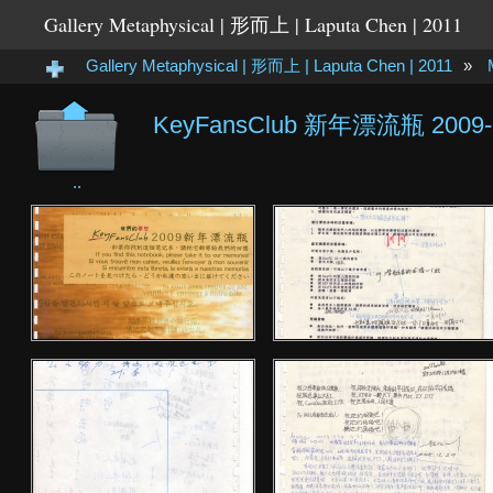
Gallery Metaphysical | 形而上 | Laputa Chen | 2011
Gallery Metaphysical | 形而上 | Laputa Chen | 2011
»
KeyFansClub 新年漂流瓶 200
..