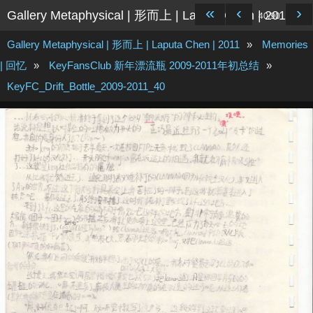
«
‹
›
Gallery Metaphysical | 形而上 | Laputa Chen | 2011
40/90
Gallery Metaphysical | 形而上 | Laputa Chen | 2011
»
Memories
| 回忆
»
KeyFansClub 新年漂流瓶 2009-2011年初总结
»
KeyFC_Drift_Bottle_2009-2011_40