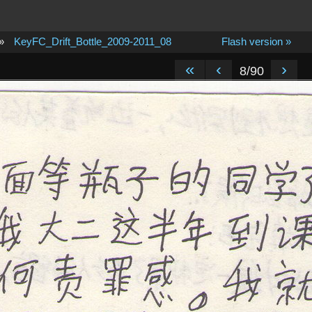
»
KeyFC_Drift_Bottle_2009-2011_08
Flash version »
«
‹
›
8/90