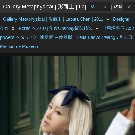
«
‹
›
Gallery Metaphysical | 形而上 | Laputa Chen | 2011
4/94
Gallery Metaphysical | 形而上 | Laputa Chen | 2011
»
Designs |
创作
»
Portfolio 2010 | 年度Cosplay摄影精选
»
《黑塔利亚 Axis
powers ヘタリア》 俄罗斯 白俄罗斯 | Tieria Basyou Wang 7月31日
Melbourne Museum